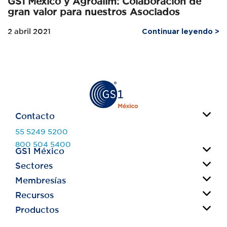
gran valor para nuestros Asociados
2 abril 2021
Continuar leyendo >
Contacto
55 5249 5200
800 504 5400
GS1 México
info@gs1mexico.org
Sectores
Acerca de nosotros
Contacto
Membresías
Fabricantes
Consejeros
Retail
Recursos
Código de Barras
Comités
Salud
GLN
Productos
¿Cómo vender en Walmart?
Estándares
Primario
Syncfonía
¿Cómo vender en Cadenas Comerciales?
Inventario Inteligente