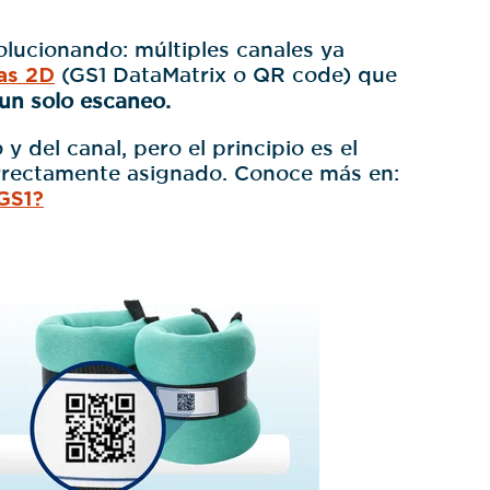
volucionando: múltiples canales ya
as 2D
(GS1
DataMatrix o QR code)
que
un solo escaneo.
 del canal, pero el principio es el
orrectamente asignado. Conoce más en:
 GS1?