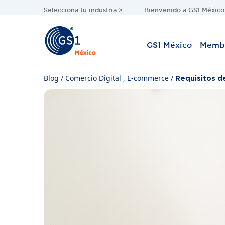
Selecciona tu industria >
Bienvenido a GS1 México 
GS1 México
Membr
Blog
/
Comercio Digital
,
E-commerce
/
Requisitos d