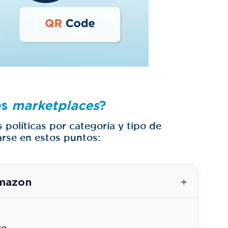
es
marketplaces
?
políticas por categoría y tipo de
arse en estos puntos:
+
mazon
go.