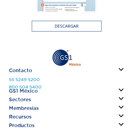
DESCARGAR
Contacto
55 5249 5200
800 504 5400
GS1 México
info@gs1mexico.org
Sectores
Acerca de nosotros
Contacto
Membresías
Fabricantes
Consejeros
Retail
Recursos
Código de Barras
Comités
Salud
GLN
Productos
¿Cómo vender en Walmart?
Estándares
Primario
Syncfonía
¿Cómo vender en Cadenas Comerciales?